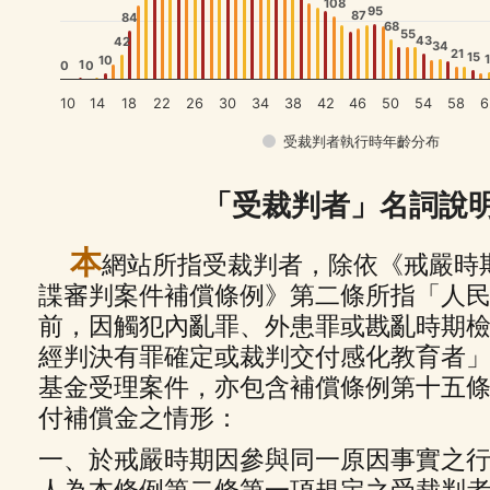
108
95
87
84
68
55
43
42
34
21
15
1
10
1
0
0
10
14
18
22
26
30
34
38
42
46
50
54
58
6
受裁判者執行時年齡分布
「受裁判者」名詞說
本
網站所指受裁判者，除依《戒嚴時
諜審判案件補償條例》第二條所指「人
前，因觸犯內亂罪、外患罪或戡亂時期
經判決有罪確定或裁判交付感化教育者
基金受理案件，亦包含補償條例第十五
付補償金之情形：
一、於戒嚴時期因參與同一原因事實之