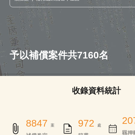
予以補償案件共7160名
依受補償項目檢視
依受裁判者性別檢視
依審判執行年分檢視
依審判相關單位檢視
依受裁判者籍貫檢
依判決引用法
收錄資料統計
20
8847
972
案
處
羈押