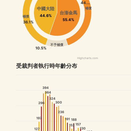
44.…
中國大陸
補償
台澎金馬
44.6%
補償
55.4%
36.1%
不予補償
10.5%
Highcharts.com
受裁判者執行時年齡分布
394
364
324
300
296
236
197
191
188
157
152
130
127