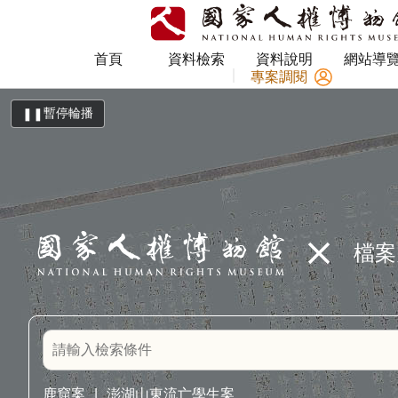
上方選單 [Alt+U]
網站底部 [Alt+Z]
首頁
資料檢索
資料說明
網站導
專案調閱
暫停輪播
❚❚
close
檔案
搜尋關鍵字
鹿窟案
澎湖山東流亡學生案