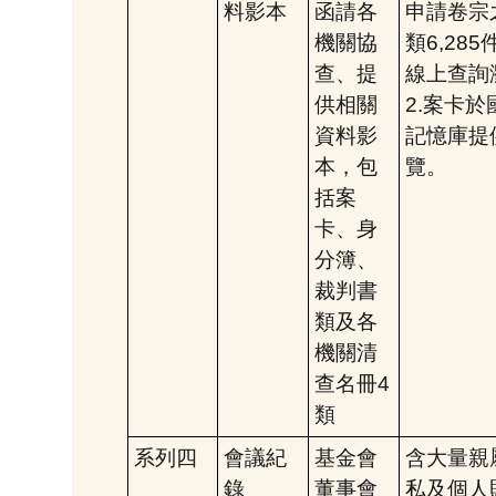
料影本
函請各
申請卷宗
機關協
類6,28
查、提
線上查詢
供相關
2.案卡
資料影
記憶庫提
本，包
覽。
括案
卡、身
分簿、
裁判書
類及各
機關清
查名冊4
類
系列四
會議紀
基金會
含大量親
錄
董事會
私及個人