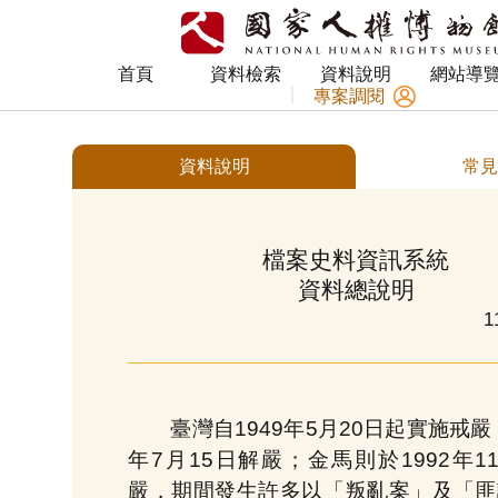
上方選單 [Alt+U]
網站底部 [Alt+Z]
首頁
資料檢索
資料說明
網站導
專案調閱
資料說明
常見
檔案史料資訊系統
資料總說明
1
臺灣自1949年5月20日起實施戒嚴，
年7月15日解嚴；金馬則於1992年1
嚴，期間發生許多以「叛亂案」及「匪