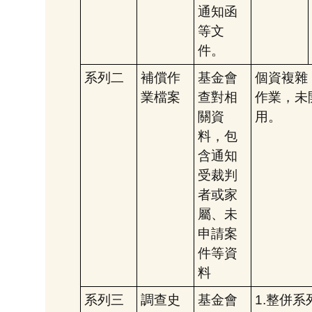
通知函
等文
件。
系列二
補償作
基金會
個資複雜
業檔案
查對相
作業，未
關資
用。
料，包
含通知
受裁判
者或家
屬、未
申請案
件等資
料
系列三
調查史
基金會
1.整併